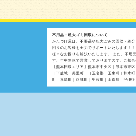
不用品・粗大ゴミ回収について
かたづけ屋は、不要品や粗大ごみの回収・処分
困りのお客様を全力でサポートいたします！！
様々なお困りを解決いたします。 また、不用
す、年中無休で営業しておりますので、ご都合
【熊本回収エリア】熊本市中央区｜熊本市東区
［下益城］美里町 ［玉名郡］玉東町｜和水町
町｜嘉島町｜益城町｜甲佐町｜山都町
*今後