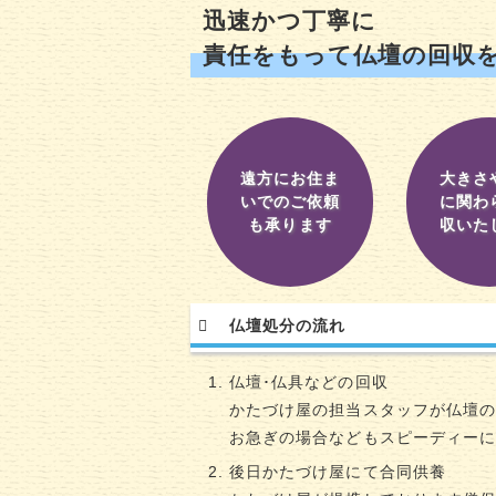
迅速かつ丁寧に
責任をもって仏壇の回収
遠方にお住ま
大きさ
いでのご依頼
に関わ
も承ります
収いた
仏壇処分の流れ
仏壇･仏具などの回収
かたづけ屋の担当スタッフが仏壇
お急ぎの場合などもスピーディー
後日かたづけ屋にて合同供養