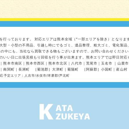
を行っております。 対応エリアは熊本全域（*一部エリアを除き）となりま
大型・小型の不用品、引越し時にでるゴミ、遺品整理、粗大ゴミ、電化製品
品の中にも、当社なら買取できる物もございますので、お問い合わせください
のいい日に出張見積もり回収を行う事が出来ます。熊本エリアでは即日対応
｜熊本市南区｜熊本市西区｜熊本市北区｜八代市｜荒尾市｜玉名市 ｜山鹿市 
｜南関町｜長洲町 ［菊池郡］大津町｜菊陽町 ［阿蘇郡］小国町｜産山村
対応予定エリア：人吉市/水俣市/球磨郡/芦北町