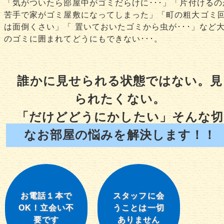
「気がついたら部屋中がゴミだらけに･･･」「片付けるの
苦手で家がゴミ屋敷になってしまった」「町の粗大ゴミ
は面倒くさい」「 置いておいたゴミから虫が･･･」など
のゴミに囲まれてどうにもできない･･･。
誰かに見せられる状態ではない。見
られたくない。
「だけどどうにかしたい」そんな切
なお部屋の悩みを解決します！！
お電話１本で
スタッフに会
OK！立会い不
うことは一切
要です
ありません