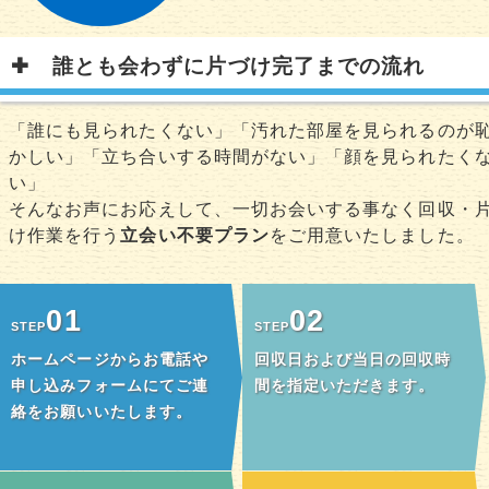
誰とも会わずに片づけ完了までの流れ
「誰にも見られたくない」「汚れた部屋を見られるのが
かしい」「立ち合いする時間がない」「顔を見られたく
い」
そんなお声にお応えして、一切お会いする事なく回収・
け作業を行う
立会い不要プラン
をご用意いたしました。
01
02
STEP
STEP
ホームページからお電話や
回収日および当日の回収時
申し込みフォームにてご連
間を指定いただきます。
絡をお願いいたします。