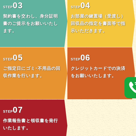
03
04
STEP
STEP
契約書を交わし、身分証明
お部屋の鍵置場（受渡し）
書のご提示をお願いいたし
回収品の指定を書面等で指
ます。
示いただきます。
05
06
STEP
STEP
ご指定日にゴミ･不用品の回
クレジットカードでの決済
収作業を行います。
をお願いいたします。
07
STEP
作業報告書と領収書を発行
いたします。