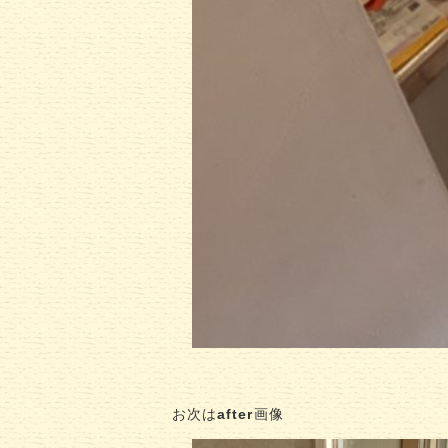
お次は
after
画像