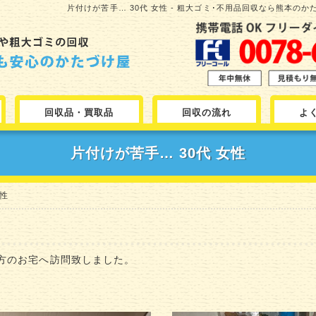
片付けが苦手… 30代 女性 - 粗大ゴミ･不用品回収なら熊本
回収品・買取品
回収の流れ
よ
片付けが苦手… 30代 女性
女性
方のお宅へ訪問致しました。