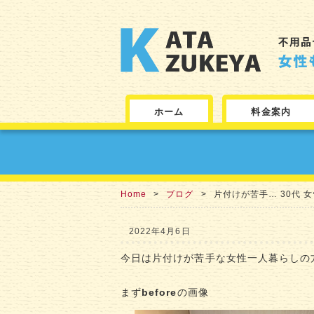
ホーム
料金案内
Home
ブログ
片付けが苦手… 30代 
2022年4月6日
今日は片付けが苦手な女性一人暮らしの
まず
before
の画像