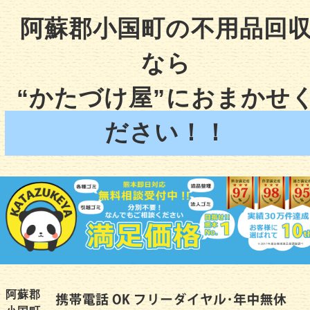
阿蘇郡小国町の不用品回
なら
“かたづけ屋”におまかせ
ださい！！
阿蘇郡